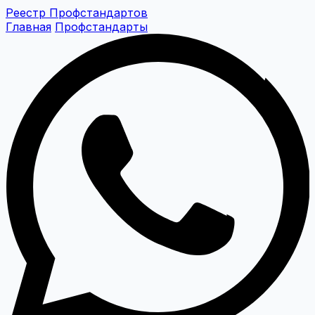
Реестр Профстандартов
Главная
Профстандарты