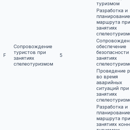
туризмом
Разработка и
планирование
маршрута пр
занятиях
спелеотуриз
Сопровожден
Сопровождение
обеспечение
туристов при
безопасности
F
5
занятиях
занятиях
спелеотуризмом
спелеотуриз
Проведение р
во время
аварийных
ситуаций при
занятиях
спелеотуриз
Разработка и
планирование
маршрута пр
занятиях кон