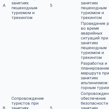
занятиях
занятиях
A
5
пешеходным
пешеходным
туризмом и
туризмом и
трекингом
трекингом
Проведение р
во время
аварийных
ситуаций при
занятиях
пешеходным
туризмом и
трекингом
Разработка и
планирование
маршрута пр
занятиях
альпинизмом 
горным тури
Сопровожден
Сопровождение
обеспечение
туристов при
безопасности
B
занятиях
5
занятиях