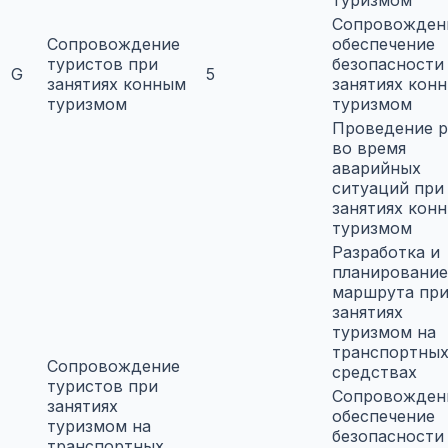
туризмом
Сопровожден
Сопровождение
обеспечение
туристов при
безопасности
G
5
занятиях конным
занятиях кон
туризмом
туризмом
Проведение р
во время
аварийных
ситуаций при
занятиях кон
туризмом
Разработка и
планирование
маршрута пр
занятиях
туризмом на
транспортны
Сопровождение
средствах
туристов при
Сопровожден
занятиях
обеспечение
туризмом на
безопасности
транспортных