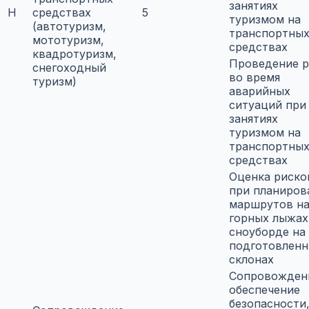
занятиях
H
средствах
5
туризмом на
(автотуризм,
транспортны
мототуризм,
средствах
квадротуризм,
Проведение р
снегоходный
во время
туризм)
аварийных
ситуаций при
занятиях
туризмом на
транспортны
средствах
Оценка риско
при планиров
маршрутов н
горных лыжах
сноуборде на
подготовлен
склонах
Сопровожден
обеспечение
безопасности