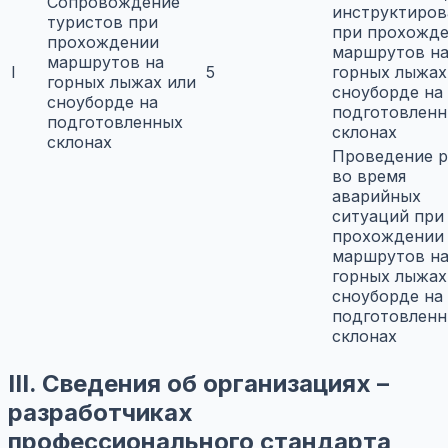
Сопровождение
инструктиров
туристов при
при прохожд
прохождении
маршрутов н
маршрутов на
I
5
горных лыжах
горных лыжах или
сноуборде на
сноуборде на
подготовлен
подготовленных
склонах
склонах
Проведение р
во время
аварийных
ситуаций при
прохождении
маршрутов н
горных лыжах
сноуборде на
подготовлен
склонах
III. Сведения об организациях –
разработчиках
профессионального стандарта