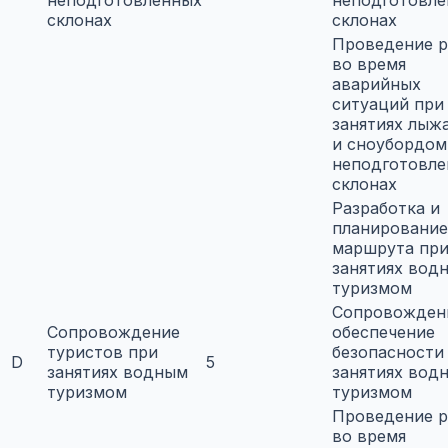
неподготовленных
неподготовл
склонах
склонах
Проведение р
во время
аварийных
ситуаций при
занятиях лыж
и сноубордом
неподготовл
склонах
Разработка и
планирование
маршрута пр
занятиях вод
туризмом
Сопровожден
Сопровождение
обеспечение
туристов при
безопасности
D
5
занятиях водным
занятиях вод
туризмом
туризмом
Проведение р
во время