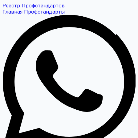
Реестр Профстандартов
Главная
Профстандарты