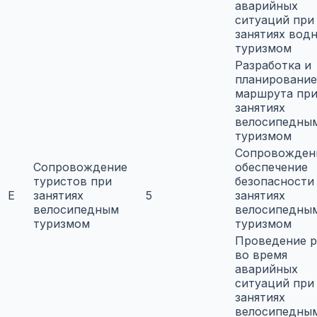
аварийных
ситуаций при
занятиях вод
туризмом
Разработка и
планирование
маршрута пр
занятиях
велосипедны
туризмом
Сопровожден
Сопровождение
обеспечение
туристов при
безопасности
E
занятиях
5
занятиях
велосипедным
велосипедны
туризмом
туризмом
Проведение р
во время
аварийных
ситуаций при
занятиях
велосипедны