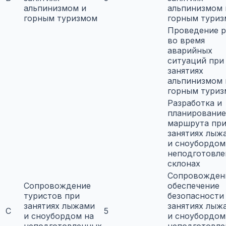
альпинизмом и
альпинизмом 
горным туризмом
горным тури
Проведение р
во время
аварийных
ситуаций при
занятиях
альпинизмом 
горным тури
Разработка и
планирование
маршрута пр
занятиях лыж
и сноубордом
неподготовл
склонах
Сопровожден
Сопровождение
обеспечение
туристов при
безопасности
занятиях лыжами
занятиях лыж
C
5
и сноубордом на
и сноубордом