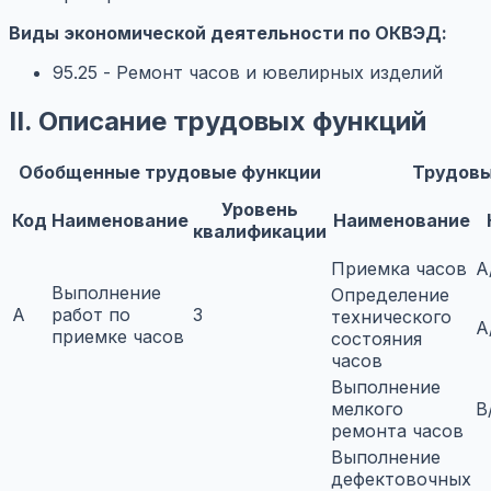
Виды экономической деятельности по ОКВЭД:
95.25 - Ремонт часов и ювелирных изделий
II. Описание трудовых функций
Обобщенные трудовые функции
Трудовы
Уровень
Код
Наименование
Наименование
квалификации
Приемка часов
A
Выполнение
Определение
A
работ по
3
технического
A
приемке часов
состояния
часов
Выполнение
мелкого
B
ремонта часов
Выполнение
дефектовочных