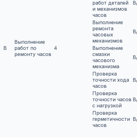
работ деталей
B
и механизмов
часов
Выполнение
ремонта
B
часовых
механизмов
Выполнение
B
работ по
4
Выполнение
ремонту часов
смазки
B
часового
механизма
Проверка
точности хода
B
часов
Проверка
точности часов
B
с нагрузкой
Проверка
герметичности
B
часов