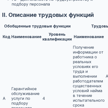
подбору персонала
II. Описание трудовых функций
Обобщенные трудовые функции
Трудов
Уровень
Код
Наименование
Наименование
квалификации
Получение
информации от
работника о
реальных
условиях его
труда и
выполнении
A
работодателем
существенных
Гарантийное
условий найма
обслуживание
в течение
A
услуги по
4
испытательного
подбору
срока