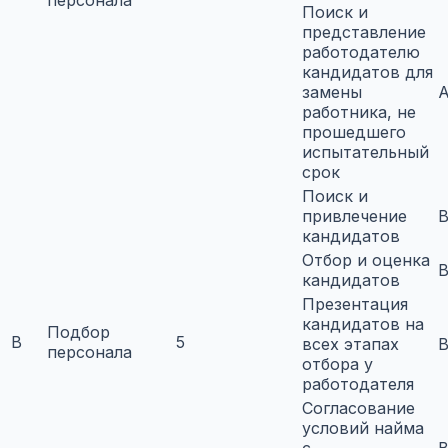
персонала
Поиск и
представление
работодателю
кандидатов для
замены
A
работника, не
прошедшего
испытательный
срок
Поиск и
привлечение
B
кандидатов
Отбор и оценка
B
кандидатов
Презентация
кандидатов на
Подбор
B
5
всех этапах
B
персонала
отбора у
работодателя
Согласование
условий найма