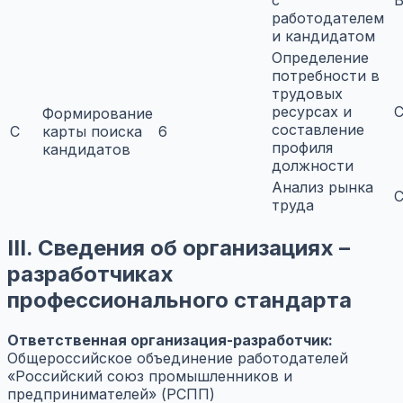
с
B
работодателем
и кандидатом
Определение
потребности в
трудовых
ресурсах и
C
Формирование
составление
C
карты поиска
6
профиля
кандидатов
должности
Анализ рынка
C
труда
III. Сведения об организациях –
разработчиках
профессионального стандарта
Ответственная организация-разработчик:
Общероссийское объединение работодателей
«Российский союз промышленников и
предпринимателей» (РСПП)