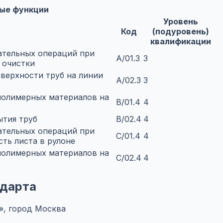
ые функции
Уровень
Код
(подуровень)
квалификации
ательных операций при
A/01.3
3
 очистки
оверхности труб на линии
A/02.3
3
полимерных материалов на
B/01.4
4
ытия труб
B/02.4
4
ательных операций при
C/01.4
4
ть листа в рулоне
полимерных материалов на
C/02.4
4
ндарта
, город Москва