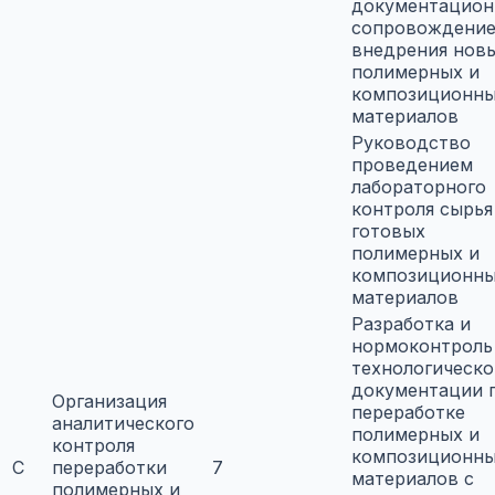
документацион
сопровождени
внедрения нов
полимерных и
композиционн
материалов
Руководство
проведением
лабораторного
контроля сырья
готовых
полимерных и
композиционн
материалов
Разработка и
нормоконтроль
технологическо
документации 
Организация
переработке
аналитического
полимерных и
контроля
композиционн
C
переработки
7
материалов с
полимерных и