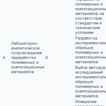
полимерных и
композиционн
материалов на
соответствие
стандартам и
техническим
условиям
Разработка
экспериментал
Лабораторно-
образцов
аналитическое
полимерных и
сопровождение
композиционн
A
переработки
6
материалов
полимерных и
композиционных
Выбор методов
материалов
исследований
экспериментал
образцов
полимерных и
композиционн
материалов
Измерение