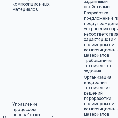
заданными
композиционных
свойствами
материалов
Разработка
предложений п
предупреждени
устранению пр
несоответстви
характеристик
полимерных и
композиционн
материалов
требованиям
технического
задания
Организация
внедрения
технических
решений
переработки
полимерных и
Управление
композиционн
процессом
материалов
переработки
D
7