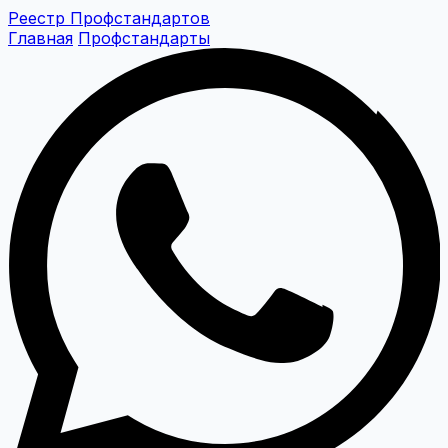
Реестр Профстандартов
Главная
Профстандарты