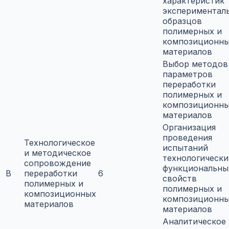
характеристик
экспериментал
образцов
полимерных и
композиционн
материалов
Выбор методов
параметров
переработки
полимерных и
композиционн
материалов
Организация
проведения
Технологическое
испытаний
и методическое
технологически
сопровождение
функциональны
B
переработки
6
свойств
полимерных и
полимерных и
композиционных
композиционн
материалов
материалов
Аналитическое 