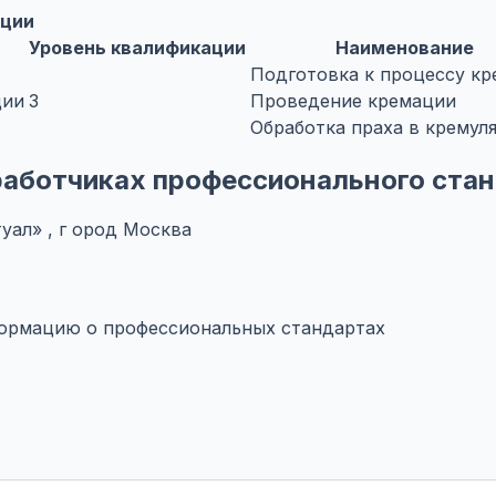
ции
Уровень квалификации
Наименование
Подготовка к процессу к
ции
3
Проведение кремации
Обработка праха в кремул
азработчиках профессионального ста
уал» , г ород Москва
формацию о профессиональных стандартах