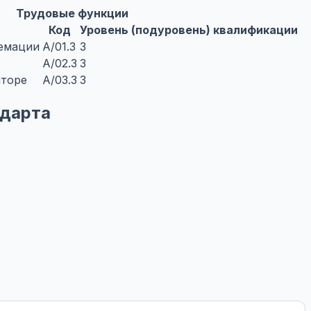
Трудовые функции
Код
Уровень (подуровень) квалификации
ремации
A/01.3
3
A/02.3
3
яторе
A/03.3
3
ндарта