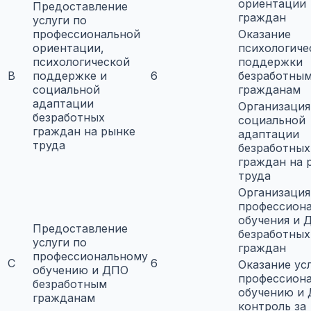
ориентации
Предоставление
граждан
услуги по
профессиональной
Оказание
ориентации,
психологиче
психологической
поддержки
B
поддержке и
6
безработны
социальной
гражданам
адаптации
Организация
безработных
социальной
граждан на рынке
адаптации
труда
безработных
граждан на 
труда
Организация
профессиона
обучения и 
Предоставление
безработных
услуги по
граждан
профессиональному
C
6
Оказание ус
обучению и ДПО
профессион
безработным
обучению и 
гражданам
контроль за