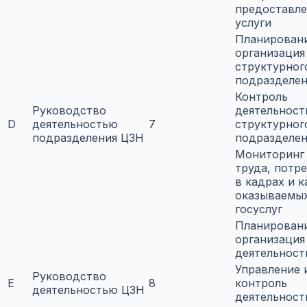
предоставл
услуги
Планирован
организация
структурног
подразделе
Контроль
Руководство
деятельност
D
деятельностью
7
структурног
подразделения ЦЗН
подразделе
Мониторинг
труда, потр
в кадрах и к
оказываемы
госуслуг
Планирован
организация
деятельност
Управление 
Руководство
E
8
контроль
деятельностью ЦЗН
деятельност