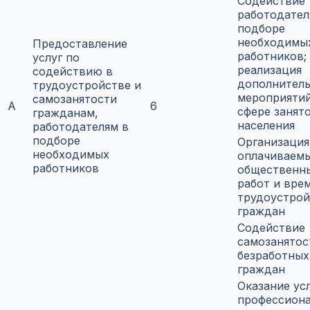
Содействие
работодател
подборе
необходимы
Предоставление
работников;
услуг по
реализация
содействию в
дополнител
трудоустройстве и
мероприятий
самозанятости
A
6
сфере занят
гражданам,
населения
работодателям в
подборе
Организация
необходимых
оплачиваем
работников
общественн
работ и вре
трудоустрой
граждан
Содействие
самозанятос
безработных
граждан
Оказание ус
профессион